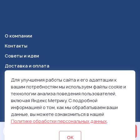
О компании
Контакты
Советы и идеи
Доставка и оплата
Для улучшения работы сайта и его адаптации к
Красноярск
+7 (391) 278-49-84
вашим потребностям мы используем файлы cookie и
технологии анализа поведения пользователей,
включая Яндекс Метрику. С подробной
© 1999-2026 Ролен
информацией о том, как мы обрабатываем ваши
Политика конфиденциальности
данные, вы можете ознакомиться в нашей
Использование контента
Политике обработки персональных данных
.
ОСТАВИТЬ ЗАЯВКУ
ОК