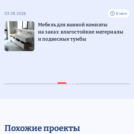
н
03.08.2026
6 мин
24
Мебель для ванной комнаты
на заказ: влагостойкие материалы
и подвесные тумбы
н
28.07.2026
6 мин
15
Шкафы-витрины со стеклянными
фасадами и подсветкой для
гостиной
Похожие проекты