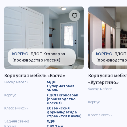
КОРПУС
ЛДСП Kronospan
КОРПУС
ЛДСП 
(производство Россия)
(производство
Корпусная мебель «Коста»
Корпусная мебел
Фасад мебели
МДФ
«Купертино»
Суперматовая
Фасад мебели
эмаль
Корпус
ЛДСП Kronospan
(производство
Корпус
Россия)
Класс эмиссии
Е0 (эмиссия
формальдегида
Класс эмиссии
стремится к нулю)
Задняя стенка
ХДФ
Кромка
ПВХ 2 мм