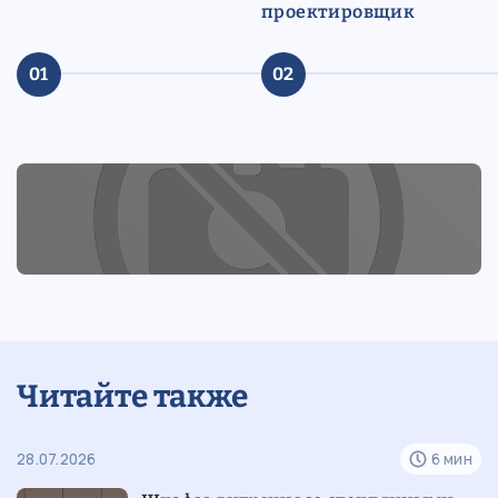
проектировщик
01
02
Читайте также
н
28.07.2026
6 мин
12